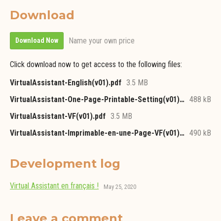
Download
Name your own price
Download Now
Click download now to get access to the following files:
VirtualAssistant-English(v01).pdf
3.5 MB
VirtualAssistant-One-Page-Printable-Setting(v01).pdf
488 kB
VirtualAssistant-VF(v01).pdf
3.5 MB
VirtualAssistant-Imprimable-en-une-Page-VF(v01).pdf
490 kB
Development log
Virtual Assistant en français !
May 25, 2020
Leave a comment