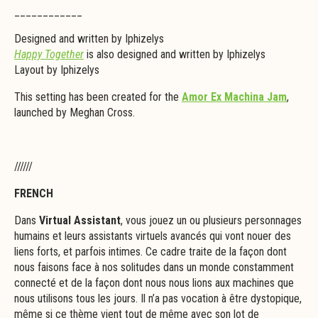
____________
Designed and written by Iphizelys
Happy Together
is also designed and written by Iphizelys
Layout by Iphizelys
This setting has been created for the
Amor Ex Machina Jam
,
launched by Meghan Cross.
//////
FRENCH
Dans
Virtual Assistant
, vous jouez un ou plusieurs
personnages
humains
et leurs
assistants virtuels
avancés qui vont nouer des
liens forts, et parfois intimes. Ce cadre traite de la façon dont
nous faisons face à nos solitudes dans un monde constamment
connecté et de la façon dont nous nous lions aux machines que
nous utilisons tous les jours. Il n’a pas vocation à être dystopique,
même si ce thème vient tout de même avec son lot de