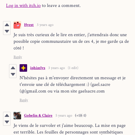
Log in with itch.io
to leave a comment.
Hyest
3 years ago
Je suis très curieux de le lire en entier, j'attendrais donc une
possible copie communautaire un de ces 4, je me garde ça de
côté !
Reply
iphizelys
3 years ago
(1 edit)
N'hésites pas à m'envoyer directement un message et je
t'envoie une clé de téléchargement :) (gael.sacre
(@)gmail.com ou via mon site gaelsacre.com
Reply
Gobelin & Claire
5 years ago
(+1)
(-1)
Je viens de le survoler et j'aime beaucoup. La mise en page
est terrible. Les feuilles de personnages sont synthétiques