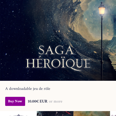
A downloadable jeu de rôle
10.00€ EUR
or more
Buy Now